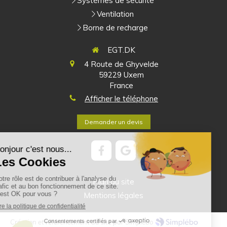
Systèmes de sécurité
Ventilation
Borne de recharge
EGT.DK
4 Route de Ghyvelde
59229
Uxem
France
Afficher le téléphone
Demander un devis
Plan du site
Mentions légales
Création et référencement du site par Simplébo