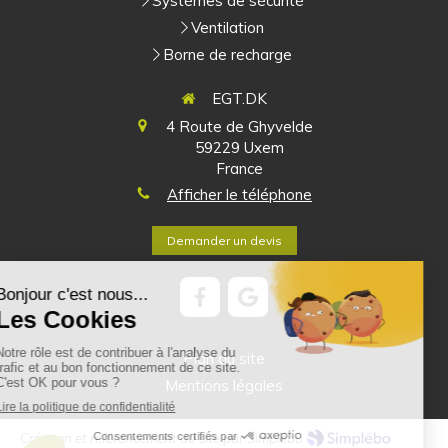
Systèmes de sécurité
Ventilation
Borne de recharge
EGT.DK
4 Route de Ghyvelde
59229
Uxem
France
Afficher le téléphone
Demander un devis
Plan du site
Mentions légales
Création et référencement du site par Simplébo