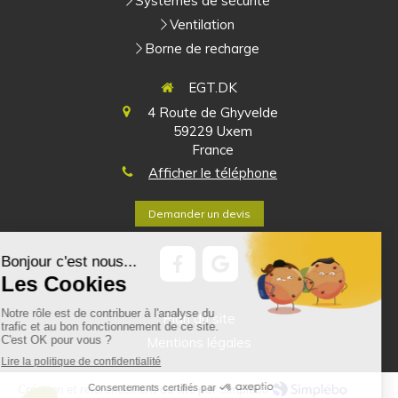
Systèmes de sécurité
Ventilation
Borne de recharge
EGT.DK
4 Route de Ghyvelde
59229
Uxem
France
Afficher le téléphone
Demander un devis
Plan du site
Mentions légales
Création et référencement du site par Simplébo